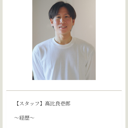
【スタッフ】高比良壱郎
〜経歴〜